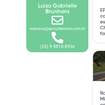
Luiza Gabrielle
EP
Brunhara
c
es
Ch
imprensa@eprsuldeminas.com.br
fa
(35) 9 9810-8956
Ro
Mi