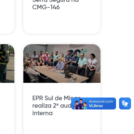
Serra Segura na
CMG-146
EPR Sul de Minas
realiza 2ª auditoria
interna