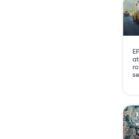
EP
a
ro
s