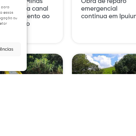
R Sul de Minas
Obra de reparo
s para
sponibiliza canal
emergencial
ra essas
e atendimento ao
continua em Ipuiu
vegação ou
uário pelo
fetar
hatsApp
rências
R Sul de Minas
EPR Sul de Minas
etoma cronograma
inicia operação
e obras após
Especial de Pásco
eriado prolongado
nesta quarta-feira