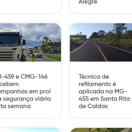
Alegre
R-459 e CMG-146
Técnica de
ecebem
refilamento é
ampanhas em prol
aplicada na MG-
 segurança viária
455 em Santa Rita
sta semana
de Caldas