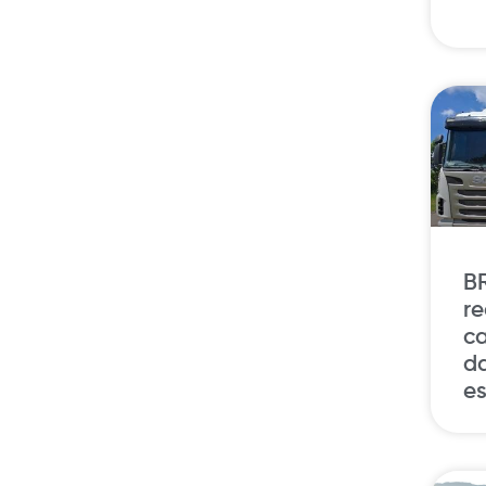
B
r
c
da
e