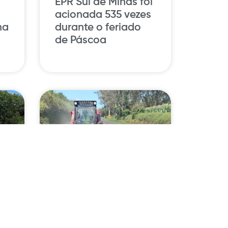
EPR Sul de Minas foi
acionada 535 vezes
na
durante o feriado
de Páscoa
Quatro rodovias sul
mineiras passam
a
por obras nesta
semana