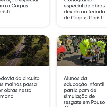
peração especial
cronograma
ara o Corpus
especial de obras
risti
devido ao feriado
de Corpus Christi
dovia do circuito
Alunos da
as malhas passa
educação infantil
r obras nesta
participam de
emana
simulação de
resgate em Pouso