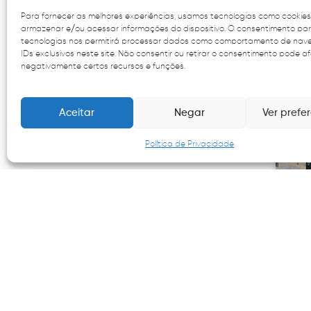
EP
Para fornecer as melhores experiências, usamos tecnologias como cookie
di
armazenar e/ou acessar informações do dispositivo. O consentimento pa
d
tecnologias nos permitirá processar dados como comportamento de na
us
IDs exclusivos neste site. Não consentir ou retirar o consentimento pode a
negativamente certos recursos e funções.
W
Aceitar
Negar
Ver prefe
Política de Privacidade
EP
r
d
f