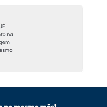
UF
nto na
agem
mesmo