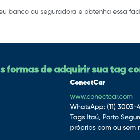
seu banco ou seguradora e obtenha essa fa
 formas de adquirir sua tag co
ConectCar
www.conectcar.com
WhatsApp: (11) 3003-
Tags Itaú, Porto Segu
próprios com ou sem 