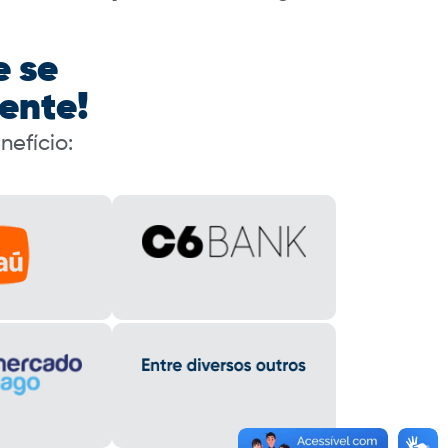
e se
ente!
efício: