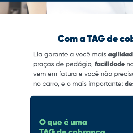
Com a TAG de cob
Ela garante a você mais
agilida
praças de pedágio,
facilidade
no
vem em fatura e você não precis
no carro, e o mais importante:
de
O que é uma
TAG de cobrança