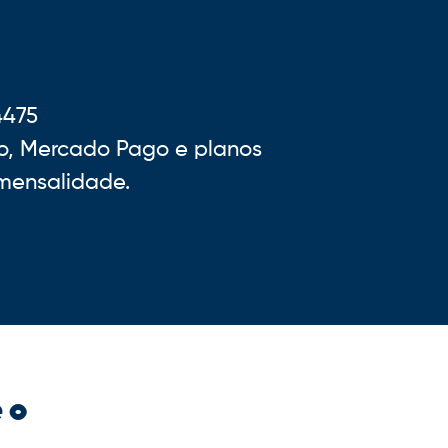
4475
ro, Mercado Pago e planos
mensalidade.
 o