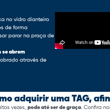
a no vidro dianteiro
os de forma
sar parar na praça de
s se abrem
cobrado através de
mo adquirir uma TAG, afin
uitas vezes,
pode até ser de graça
. Confira n