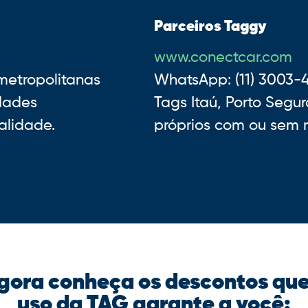
Parceiros Taggy
www.conectcar.com
metropolitanas
WhatsApp: (11) 3003-
idades
Tags Itaú, Porto Segu
alidade.
próprios com ou sem 
gora conheça os descontos que
uso da TAG garante a você: