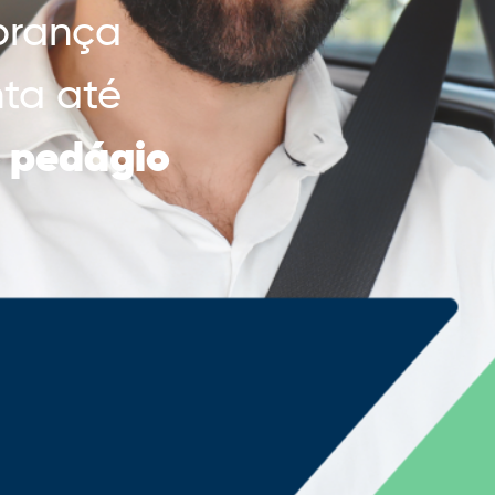
brança
ta até
o pedágio