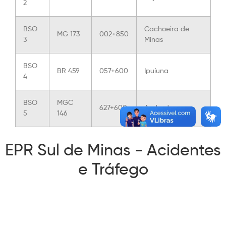
2
BSO
Cachoeira de
MG 173
002+850
3
Minas
BSO
BR 459
057+600
Ipuíuna
4
BSO
MGC
627+600
Andradas
5
146
EPR Sul de Minas - Acidentes
e Tráfego