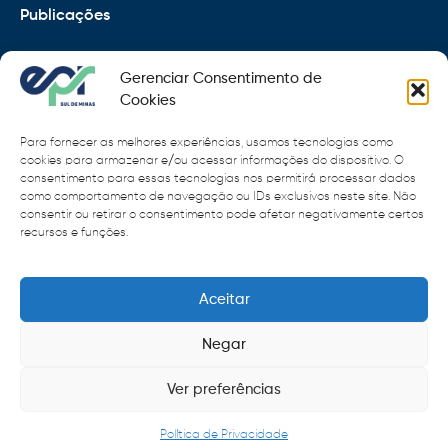
Publicações
EPR
Gerenciar Consentimento de
Copyright 2021 © 2026 Grupo EPR - Todos Os Direitos
Cookies
Reservados
Para fornecer as melhores experiências, usamos tecnologias como
Código de Defesa do Consumidor
cookies para armazenar e/ou acessar informações do dispositivo. O
consentimento para essas tecnologias nos permitirá processar dados
como comportamento de navegação ou IDs exclusivos neste site. Não
Política de Cookies
consentir ou retirar o consentimento pode afetar negativamente certos
recursos e funções.
Política de Privacidade
Sitemap
Termos de Uso
Aceitar
Negar
Ver preferências
Política de Privacidade
Menu rápido