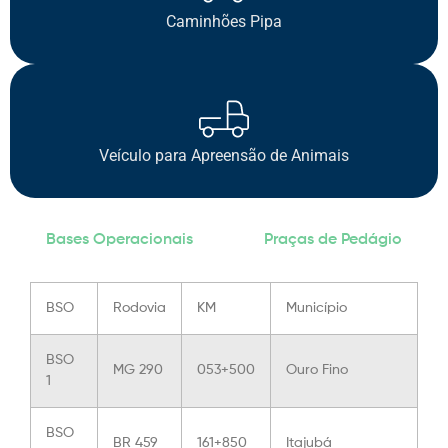
Caminhões Pipa
Veículo para Apreensão de Animais
Bases Operacionais
Praças de Pedágio
BSO
Rodovia
KM
Município
BSO
MG 290
053+500
Ouro Fino
1
BSO
BR 459
161+850
Itajubá