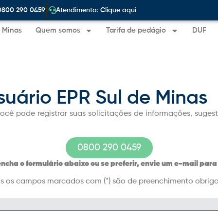
|
0800 290 0459
Atendimento: Clique aqui
e Minas
Quem somos
Tarifa de pedágio
DUF
uário EPR Sul de Minas
ocê pode registrar suas solicitações de informações,
sugest
0800 290 0459
ncha o formulário abaixo ou se preferir, envie um e-mail par
s os campos marcados com (*) são de preenchimento obriga