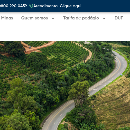
|
0800 290 0459
Atendimento: Clique aqui
e Minas
Quem somos
Tarifa de pedágio
DUF