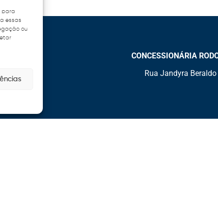
s para
ra essas
vegação ou
fetar
CONCESSIONÁRIA RODOVI
Rua Jandyra Beraldo 
rências
Nossas Redes Sociais
Publicações
EPR