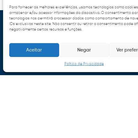
Para fornecer as melhores experiências, usamos tecnologias como cookie
armazenar e/ou acessar informações do dispositivo. O consentimento pa
tecnologias nos permitirá processar dados como comportamento de na
IDs exclusivos neste site. Não consentir ou retirar o consentimento pode a
negativamente certos recursos e funções.
Aceitar
Negar
Ver prefe
Política de Privacidade
Fale Conosco
Quem somos
Tarifa de pedágio