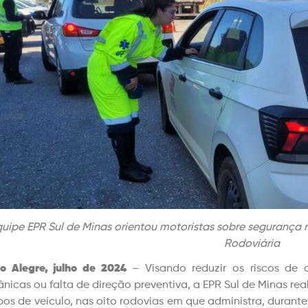
uipe EPR Sul de Minas orientou motoristas sobre segurança n
Rodoviária
o Alegre, julho de 2024
– Visando reduzir os riscos de a
nicas ou falta de direção preventiva, a EPR Sul de Minas re
ipos de veículo, nas oito rodovias em que administra, durante