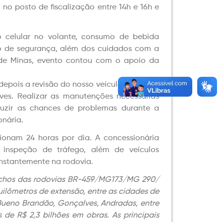
o posto de fiscalização entre 14h e 16h e
 o celular no volante, consumo de bebida
to de segurança, além dos cuidados com a
 de Minas, evento contou com o apoio da
pois a revisão do nosso veículo, pois ficar
ves. Realizar as manutenções necessárias
eduzir as chances de problemas durante a
onária.
ionam 24 horas por dia. A concessionária
e inspeção de tráfego, além de veículos
nstantemente na rodovia.
rechos das rodovias BR-459/MG173/MG 290/
ômetros de extensão, entre as cidades de
 Bueno Brandão, Gonçalves, Andradas, entre
 de R$ 2,3 bilhões em obras. As principais