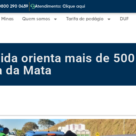
|
0800 290 0459
Atendimento: Clique aqui
e Minas
Quem somos
Tarifa de pedágio
DUF
da orienta mais de 500
 da Mata