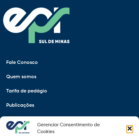
Fale Conosco
Quem somos
Tarifa de pedágio
Publicações
EPR
Gerenciar Consentimento de
Copyright 2021 © 2026 Grupo EPR - Todos Os Direitos
Cookies
Reservados