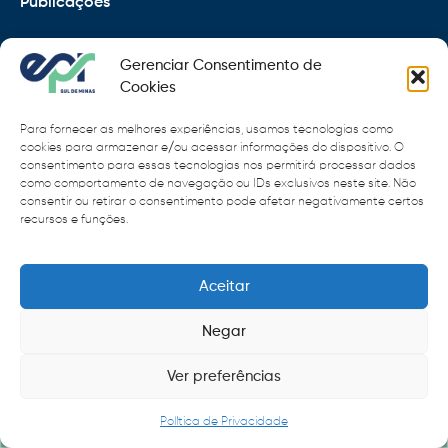
Publicações
EPR
Gerenciar Consentimento de
Copyright 2021 © 2026 Grupo EPR - Todos Os Direitos
Cookies
Reservados
Para fornecer as melhores experiências, usamos tecnologias como
Código de Defesa do Consumidor
cookies para armazenar e/ou acessar informações do dispositivo. O
consentimento para essas tecnologias nos permitirá processar dados
como comportamento de navegação ou IDs exclusivos neste site. Não
Política de Cookies
consentir ou retirar o consentimento pode afetar negativamente certos
recursos e funções.
Política de Privacidade
Sitemap
Termos de Uso
Aceitar
Negar
Ver preferências
Política de Privacidade
Menu rápido