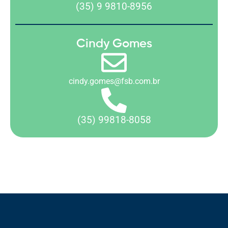
(35) 9 9810-8956
Cindy Gomes
cindy.gomes@fsb.com.br
(35) 99818-8058