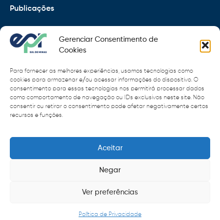
Publicações
EPR
Gerenciar Consentimento de
Copyright 2021 © 2026 Grupo EPR - Todos Os Direitos
Cookies
Reservados
Para fornecer as melhores experiências, usamos tecnologias como
Código de Defesa do Consumidor
cookies para armazenar e/ou acessar informações do dispositivo. O
consentimento para essas tecnologias nos permitirá processar dados
como comportamento de navegação ou IDs exclusivos neste site. Não
Política de Cookies
consentir ou retirar o consentimento pode afetar negativamente certos
recursos e funções.
Política de Privacidade
Sitemap
Termos de Uso
Aceitar
Negar
Ver preferências
Política de Privacidade
Menu rápido