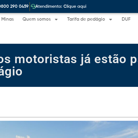
|
0800 290 0459
Atendimento: Clique aqui
e Minas
Quem somos
Tarifa de pedágio
DUF
os motoristas já estão
ágio