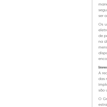
manu
segu
ser 
Os u
elet
de p
na ú
mens
disp
enco
Inve
A re
das 
impl
são 
O Gr
estr