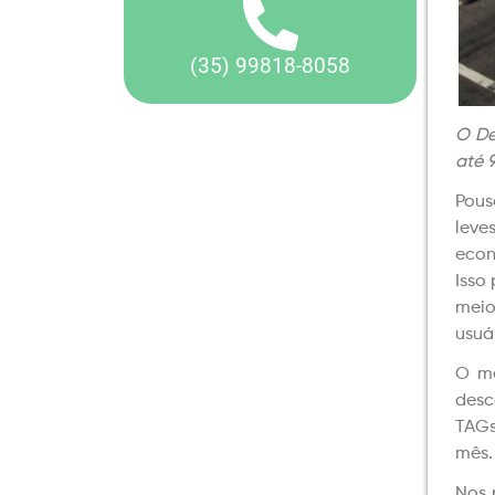
(35) 99818-8058
O De
até 
Pous
leve
econ
Isso
meio
usuá
O me
desc
TAGs
mês.
Nos 