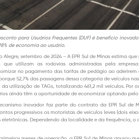
sconto para Usuários Frequentes (DUF) é benefício inovado
98% de economia ao usuário.
o Alegre, setembro de 2024 – A EPR Sul de Minas estima que
s que utilizam as rodovias administradas pela empres
omizar no pagamento das tarifas de pedágio ao aderirem a
 porque 52,7% das passagens dessa categoria de veículos n
 da utilização de TAGs, totalizando 461,2 mil veículos. Por
rios ainda têm a oportunidade de economizar optando pel
canismo inovador faz parte do contrato da EPR Sul de 
ontos progressivos os motoristas de veículos leves (dois e
 eletrônicas. Dependendo da localidade e da frequência, 
primeiros meses de operação, a EPR Sul de Minas apurou qu