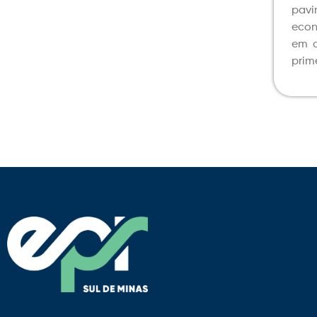
pavi
econ
em o
prim