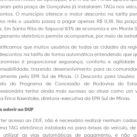
aram pela praça de Gonçalves já instalaram TAGs nos veícu
ontos. O município oferece o maior desconto na tarifa po
o mês o usuário passa a pagar apenas R$ 0,18. Na praç
%. Em Santa Rita do Sapucaí 83% de economia e em Monte S
gamento eletrônico permite acompanhar, por meio de extrat
ntificamos que muitos usuários de todas as cidades da reg
descontos na tarifa de forma automática entendendo que 
romisso é proporcionar segurança, conforto e agilidade
onsabilidade, trazendo desenvolvimento para as comunidad
tamente pela EPR Sul de Minas. O Desconto para Usuário
elo do Programa de Concessão de Rodovias do Estad
essionária tenha ainda mais sucesso ao atuar como um v
ma Érica Kawatake, diretora-executiva da EPR Sul de Minas.
 aderir ao DUF
 ter acesso ao DUF, não é necessário realizar nenhum cadast
uma TAG eletrônica instalada no para-brisas do veículo, 
 utilizar as vias automáticas de pagamento, e não 