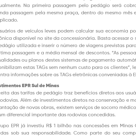
almente. Na primeira passagem pelo pedágio será cobrado
nda passagem pela mesma praça, dentro do mesmo mês e
aplicado.
suários de veículos leves podem calcular sua economia pot
rônica disponível no site da concessionária. Basta acessar o 
edágio utilizada e inserir o número de viagens previstas par
ltima passagem e a média mensal de descontos. “As pessoa
alidades ou planos destes sistemas de pagamento automáti
onibilizam estas TAGs sem nenhum custo para os clientes”, l
ntra informações sobre as TAGs eletrônicas conveniadas à E
stimentos EPR Sul de Minas
ceita das tarifas de pedágio traz benefícios diretos aos us
rodovias. Além de investimentos diretos na conservação e ma
antação de novas obras, existem serviços de socorro médic
um diferencial importante das rodovias concedidas.
upo EPR já investiu R$ 1 bilhão nas concessões em Minas
adas sob sua responsabilidade. Como parte do seu compr