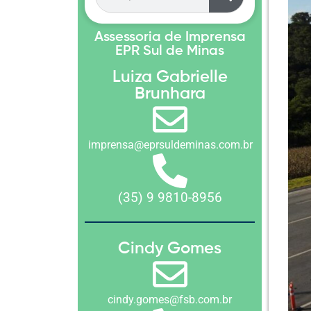
Assessoria de Imprensa
EPR Sul de Minas
Luiza Gabrielle
Brunhara
imprensa@eprsuldeminas.com.br
(35) 9 9810-8956
Cindy Gomes
cindy.gomes@fsb.com.br