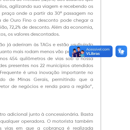
los, agilizando sua viagem e recebendo os
r praça onde a partir da 30ª passagem no
a de Ouro Fino o desconto pode chegar a
ião, 72,2% de desconto. Além da economia,
os, os valores descontados.
ião já aderiram às TAGs e estão usufruindo
quanto mais rodam menos vão pagar. Nosso
 nos 454 quilômetros de vias sob a nossa
es presentes nos 22 municípios atendidos
 Frequente é uma inovação importante no
o de Minas Gerais, permitindo que a
etor de negócios e renda para a região”,
ro adicional junto à concessionária. Basta
de qualquer operadora. O motorista também
as vias em que a cobrança é realizada