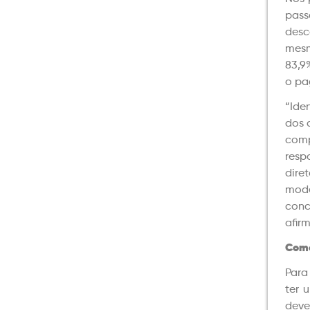
pass
desc
mesm
83,9
o pa
“Ide
dos 
comp
resp
dire
mod
conc
afir
Como
Para
ter 
deve