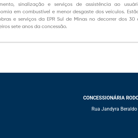
mento, sinalização e serviços de assistência ao usuár
omia em combustível e menor desgaste dos veículos. Estão 
bras e serviços da EPR Sul de Minas no decorrer dos 30 a
eiros sete anos da concessão.
CONCESSIONÁRIA RODOVI
Rua Jandyra Beraldo 