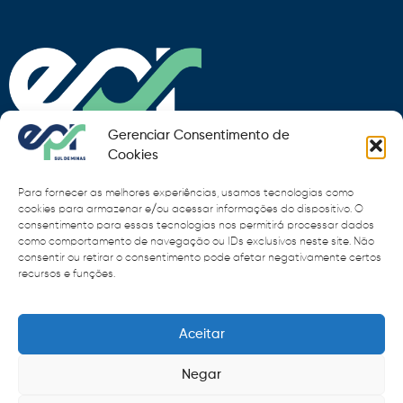
Gerenciar Consentimento de
Cookies
Para fornecer as melhores experiências, usamos tecnologias como
Fale Conosco
cookies para armazenar e/ou acessar informações do dispositivo. O
consentimento para essas tecnologias nos permitirá processar dados
como comportamento de navegação ou IDs exclusivos neste site. Não
Quem somos
consentir ou retirar o consentimento pode afetar negativamente certos
recursos e funções.
Tarifa de pedágio
Publicações
Aceitar
EPR
Negar