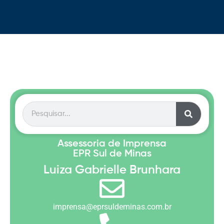
Assessoria de Imprensa
EPR Sul de Minas
Luiza Gabrielle Brunhara
imprensa@eprsuldeminas.com.br