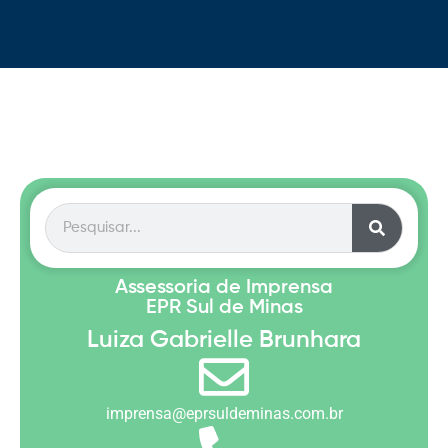
Assessoria de Imprensa
EPR Sul de Minas
Luiza Gabrielle Brunhara
imprensa@eprsuldeminas.com.br