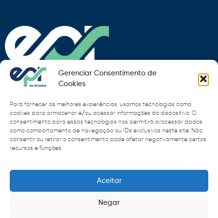
Gerenciar Consentimento de
Cookies
Para fornecer as melhores experiências, usamos tecnologias como
Fale Conosco
cookies para armazenar e/ou acessar informações do dispositivo. O
consentimento para essas tecnologias nos permitirá processar dados
como comportamento de navegação ou IDs exclusivos neste site. Não
Quem somos
consentir ou retirar o consentimento pode afetar negativamente certos
recursos e funções.
Tarifa de pedágio
Publicações
Aceitar
EPR
Negar