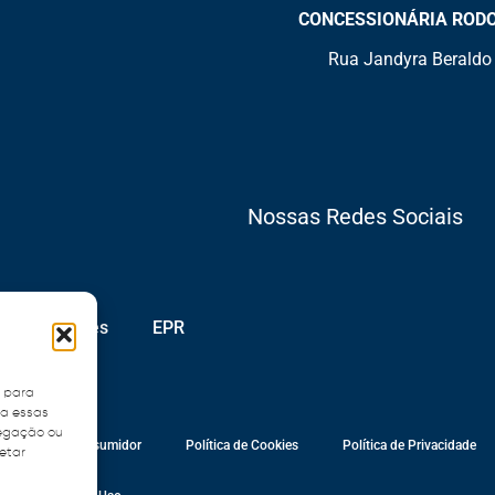
CONCESSIONÁRIA RODOVI
Rua Jandyra Beraldo 
Nossas Redes Sociais
Publicações
EPR
s para
ra essas
vegação ou
e Defesa do Consumidor
Política de Cookies
Política de Privacidade
fetar