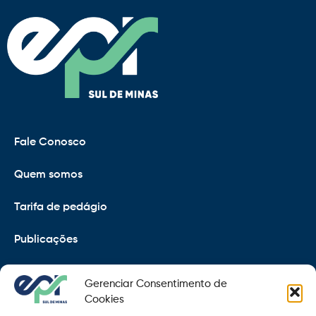
Fale Conosco
Quem somos
Tarifa de pedágio
Publicações
EPR
Gerenciar Consentimento de
Copyright 2021 © 2026 Grupo EPR - Todos Os Direitos
Cookies
Reservados