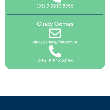
(35) 9 9810-8956
Cindy Gomes
cindy.gomes@fsb.com.br
(35) 99818-8058