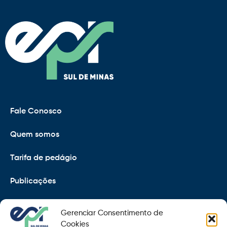
Fale Conosco
Quem somos
Tarifa de pedágio
Publicações
EPR
Gerenciar Consentimento de
Copyright 2021 © 2026 Grupo EPR - Todos Os Direitos
Cookies