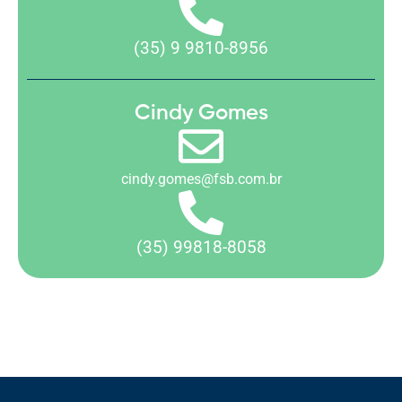
(35) 9 9810-8956
Cindy Gomes
cindy.gomes@fsb.com.br
(35) 99818-8058