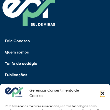
Fale Conosco
Quem somos
Tarifa de pedágio
Publicações
EPR
Gerenciar Consentimento de
Copyright 2021 © 2026 Grupo EPR - Todos Os Direitos
Cookies
Reservados
Para fornecer as melhores experiências, usamos tecnologias como
Código de Defesa do Consumidor