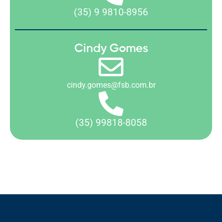
(35) 9 9810-8956
Cindy Gomes
cindy.gomes@fsb.com.br
(35) 99818-8058