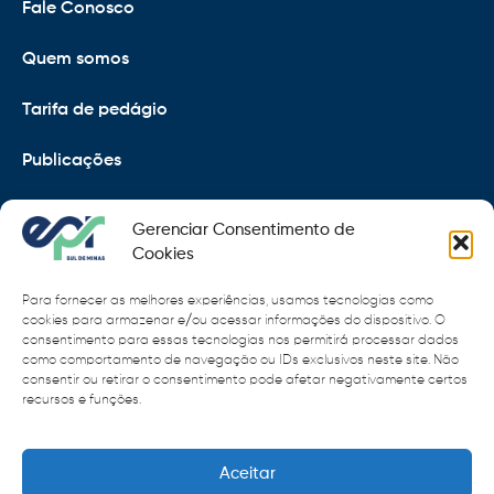
Fale Conosco
Quem somos
Tarifa de pedágio
Publicações
EPR
Gerenciar Consentimento de
Copyright 2021 © 2026 Grupo EPR - Todos Os Direitos
Cookies
Reservados
Para fornecer as melhores experiências, usamos tecnologias como
Código de Defesa do Consumidor
cookies para armazenar e/ou acessar informações do dispositivo. O
consentimento para essas tecnologias nos permitirá processar dados
como comportamento de navegação ou IDs exclusivos neste site. Não
Política de Cookies
consentir ou retirar o consentimento pode afetar negativamente certos
recursos e funções.
Política de Privacidade
Sitemap
Termos de Uso
Aceitar