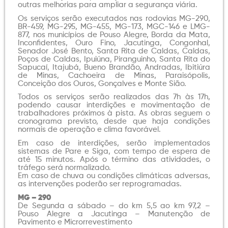
outras melhorias para ampliar a segurança viária.
Os serviços serão executados nas rodovias MG-290,
BR-459, MG-295, MG-455, MG-173, MGC-146 e LMG-
877, nos municípios de Pouso Alegre, Borda da Mata,
Inconfidentes, Ouro Fino, Jacutinga, Congonhal,
Senador José Bento, Santa Rita de Caldas, Caldas,
Poços de Caldas, Ipuiúna, Piranguinho, Santa Rita do
Sapucaí, Itajubá, Bueno Brandão, Andradas, Ibitiúra
de Minas, Cachoeira de Minas, Paraisópolis,
Conceição dos Ouros, Gonçalves e Monte Sião.
Todos os serviços serão realizados das 7h às 17h,
podendo causar interdições e movimentação de
trabalhadores próximos à pista. As obras seguem o
cronograma previsto, desde que haja condições
normais de operação e clima favorável.
Em caso de interdições, serão implementados
sistemas de Pare e Siga, com tempo de espera de
até 15 minutos. Após o término das atividades, o
tráfego será normalizado.
Em caso de chuva ou condições climáticas adversas,
as intervenções poderão ser reprogramadas.
MG – 290
De Segunda a sábado – do km 5,5 ao km 97,2 –
Pouso Alegre a Jacutinga – Manutenção de
Pavimento e Microrrevestimento