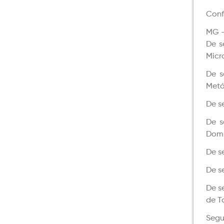
Conf
MG –
De s
Micr
De s
Metá
De s
De s
Domí
De s
De s
De s
de T
Segu