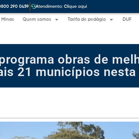
|
0800 290 0459
Atendimento: Clique aqui
e Minas
Quem somos
Tarifa de pedágio
DUF
programa obras de melh
ais 21 municípios nest