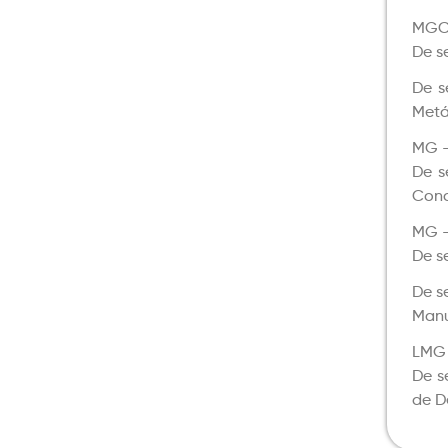
MGC 
De s
De s
Metá
MG –
De s
Conc
MG –
De s
De s
Manu
LMG 
De s
de D