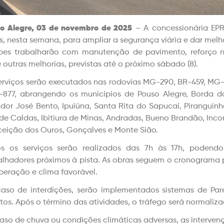
o Alegre, 03 de novembro de 2025
– A concessionária EPR
s, nesta semana, para ampliar a segurança viária e dar melh
pes trabalharão com manutenção de pavimento, reforço n
e outras melhorias, previstas até o próximo sábado (8).
erviços serão executados nas rodovias MG-290, BR-459, M
877, abrangendo os municípios de Pouso Alegre, Borda d
dor José Bento, Ipuiúna, Santa Rita do Sapucaí, Piranguinh
 de Caldas, Ibitiura de Minas, Andradas, Bueno Brandão, Inco
eição dos Ouros, Gonçalves e Monte Sião.
s os serviços serão realizados das 7h às 17h, podend
alhadores próximos à pista. As obras seguem o cronograma 
peração e clima favorável.
aso de interdições, serão implementados sistemas de Pa
tos. Após o término das atividades, o tráfego será normaliza
aso de chuva ou condições climáticas adversas, as interve