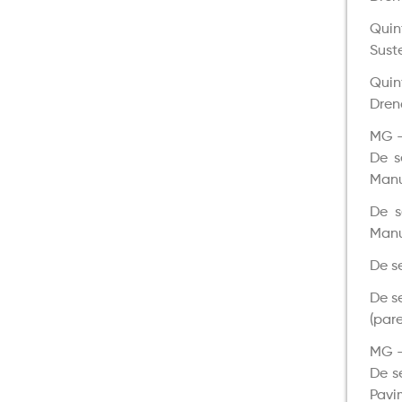
Quin
Sust
Quin
Dre
MG –
De s
Manu
De s
Manu
De s
De s
(pare
MG –
De s
Pavi