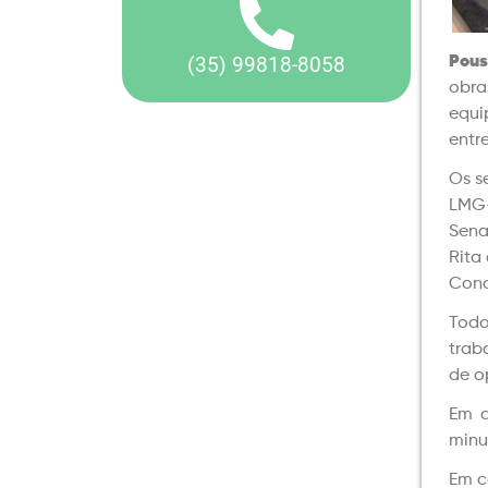
(35) 99818-8058
Pous
obra
equi
entr
Os s
LMG-
Sena
Rita
Conc
Todo
trab
de o
Em c
minu
Em c