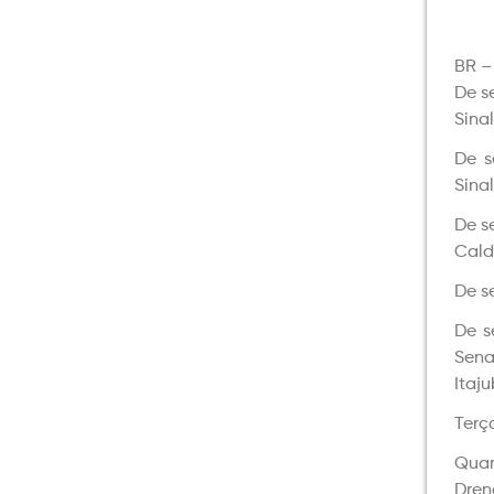
BR –
De s
Sina
De s
Sina
De s
Cald
De s
De s
Sena
Itaj
Terç
Quar
Dre