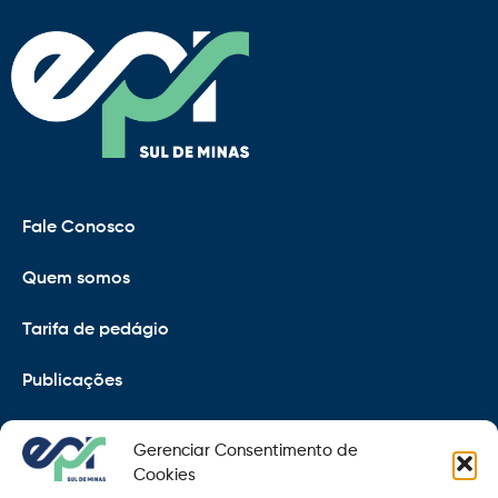
Fale Conosco
Quem somos
Tarifa de pedágio
Publicações
EPR
Gerenciar Consentimento de
Copyright 2021 © 2026 Grupo EPR - Todos Os Direitos
Cookies
Reservados