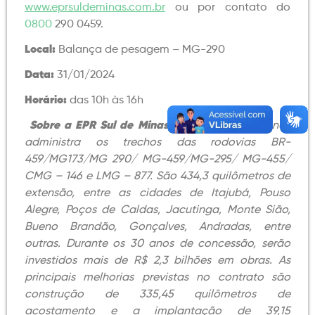
www.eprsuldeminas.com.br
ou por contato do
0800
290 0459.
Local:
Balança de pesagem – MG-290
Data:
31/01/2024
Horário:
das 10h às 16h
Sobre a EPR Sul de Minas
– A EPR Sul de Minas
administra os trechos das rodovias BR-
459/MG173/MG 290/ MG-459/MG-295/ MG-455/
CMG – 146 e LMG – 877. São 434,3 quilômetros de
extensão, entre as cidades de Itajubá, Pouso
Alegre, Poços de Caldas, Jacutinga, Monte Sião,
Bueno Brandão, Gonçalves, Andradas, entre
outras. Durante os 30 anos de concessão, serão
investidos mais de R$ 2,3 bilhões em obras. As
principais melhorias previstas no contrato são
construção de 335,45 quilômetros de
acostamento e a implantação de 39,15