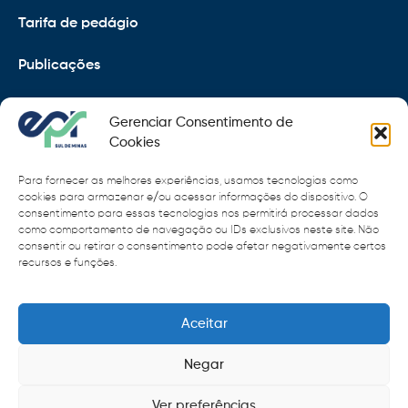
Tarifa de pedágio
Publicações
EPR
Gerenciar Consentimento de
Copyright 2021 © 2026 Grupo EPR - Todos Os Direitos
Cookies
Reservados
Para fornecer as melhores experiências, usamos tecnologias como
Código de Defesa do Consumidor
cookies para armazenar e/ou acessar informações do dispositivo. O
consentimento para essas tecnologias nos permitirá processar dados
como comportamento de navegação ou IDs exclusivos neste site. Não
Política de Cookies
consentir ou retirar o consentimento pode afetar negativamente certos
recursos e funções.
Política de Privacidade
Sitemap
Termos de Uso
Aceitar
Negar
Ver preferências