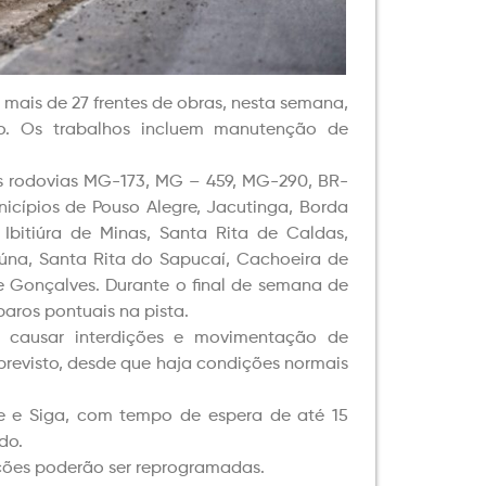
mais de 27 frentes de obras, nesta semana,
ão. Os trabalhos incluem manutenção de
as rodovias MG-173, MG – 459, MG-290, BR-
cípios de Pouso Alegre, Jacutinga, Borda
Ibitiúra de Minas, Santa Rita de Caldas,
úna, Santa Rita do Sapucaí, Cachoeira de
 e Gonçalves. Durante o final de semana de
aros pontuais na pista.
o causar interdições e movimentação de
previsto, desde que haja condições normais
re e Siga, com tempo de espera de até 15
do.
nções poderão ser reprogramadas.