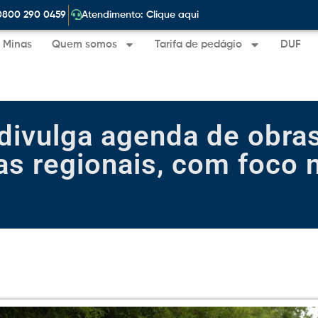
|
0800 290 0459
Atendimento: Clique aqui
e Minas
Quem somos
Tarifa de pedágio
DUF
 divulga agenda de obr
ias regionais, com foco