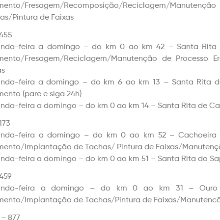
imento/Fresagem/Recomposição/Reciclagem/Manutençã
as/Pintura de Faixas
455
nda-feira a domingo – do km 0 ao km 42 – Santa Rita
mento/Fresagem/Reciclagem/Manutenção de Processo Er
as
nda-feira a domingo – do km 6 ao km 13 – Santa Rita 
mento (pare e siga 24h)
nda-feira a domingo – do km 0 ao km 14 – Santa Rita de C
173
nda-feira a domingo – do km 0 ao km 52 – Cachoeira
mento/Implantação de Tachas/ Pintura de Faixas/Manutençã
nda-feira a domingo – do km 0 ao km 51 – Santa Rita do Sap
459
unda-feira a domingo – do km 0 ao km 31 – Ouro
mento/Implantação de Tachas/Pintura de Faixas/Manutencão
– 877