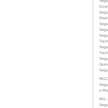
Segu
Eros
Segu
Pavi
Segu
Segu
Segu
Tach
Segu
Tach
Segu
Quin
Segu
MGC
Segu
e Ma
MG-
Segu