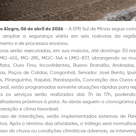
o Alegre, 06 de abril de 2026
– A EPR Sul de Minas segue com 
 ampliar a segurança viária em seis rodovias da regi
mento e de processos erosivos.
bras serão executadas, em sua maioria, até domingo (5) n
 MG-455, MG-295, MGC-146 e LMG-877, abrangendo os muni
ata, Ouro Fino, Inconfidentes, Bueno Brandão, Andradas, 
as, Poços de Caldas, Congonhal, Senador José Bento, Ipui
s, Piranguinho, Itajubá, Paraisópolis, Conceição dos Ouros
aval, estão programadas somente atuações rápidas para rep
s os serviços serão realizados das 7h às 17h, podend
alhadores próximos à pista. As obras seguem o cronograma 
peração e clima favorável.
aso de interdições, serão implementados sistemas de Pa
tos. Após o término das atividades, o tráfego será normaliza
aso de chuva ou condições climáticas adversas, as interve