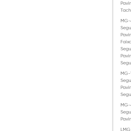
Pav
Tach
MG-
Segu
Pavi
Faix
Segu
Pavi
Segu
MG-
Segu
Pavi
Segu
MG-
Seg
Pavi
LMG 