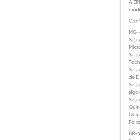
A EP
muda
Conf
MG –
Segu
Micr
Seg
Tach
Segu
de D
Segu
siga
Segu
Quin
Quin
Faix
BR-4