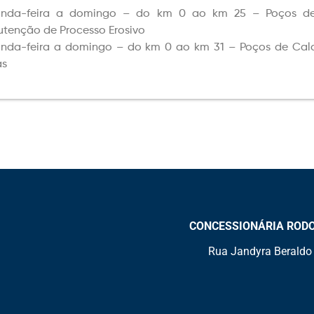
unda-feira a domingo – do km 0 ao km 25 – Poços d
tenção de Processo Erosivo
nda-feira a domingo – do km 0 ao km 31 – Poços de Cald
as
CONCESSIONÁRIA RODOVI
Rua Jandyra Beraldo 