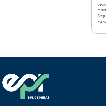
Seg
Manu
Segu
Faix