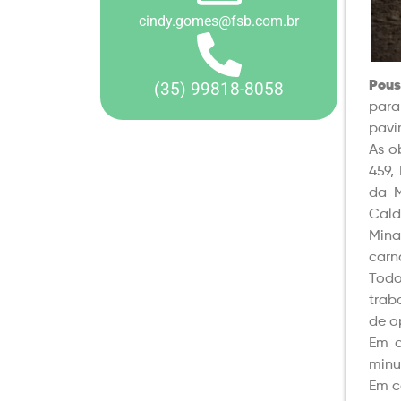
cindy.gomes@fsb.com.br
(35) 99818-8058
Pous
para
pavi
As o
459,
da M
Cald
Mina
carn
Todo
trab
de o
Em c
minu
Em c