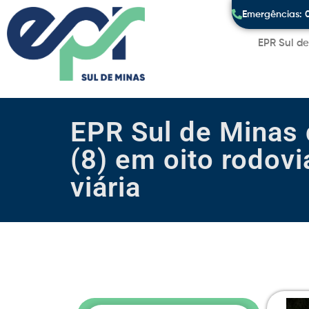
Emergências: 
EPR Sul d
EPR Sul de Minas
(8) em oito rodov
viária