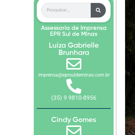
Assessoria de Imprensa
EPR Sul de Minas
Luiza Gabrielle
Brunhara
imprensa@eprsuldeminas.com.br
(35) 9 9810-8956
Cindy Gomes