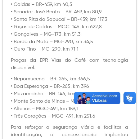
• Caldas – BR-459, km 40,5
• Senador José Bento – BR-459, km 80,9
• Santa Rita do Sapucaí – BR-459, km 117,3
• Poços de Caldas – MGC-146, km 622,8
• Gonçalves – MG-173, km 51,3
• Borda da Mata – MG-290, km 34,5
• Ouro Fino – MG-290, km 71,1
Praças da EPR Vias do Café com tecnologia
disponível:
• Nepomuceno – BR-265, km 366,5
• Boa Esperança – BR-265, km 396
• Muzambinho – BR-146, km 529,2
• Monte Santo de Minas – MGC-491, km 46
• Alfenas – MGC-491, km 159,1
• Três Corações – MGC-491, km 251,6
Para reforçar a segurança viária e facilitar a
identificação, a concessionária implantou